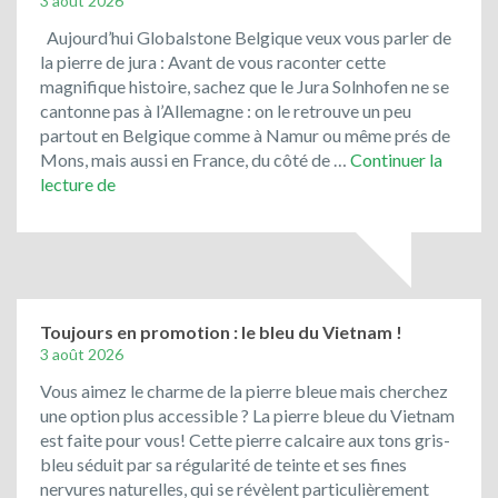
3 août 2026
Aujourd’hui Globalstone Belgique veux vous parler de
la pierre de jura : Avant de vous raconter cette
magnifique histoire, sachez que le Jura Solnhofen ne se
cantonne pas à l’Allemagne : on le retrouve un peu
partout en Belgique comme à Namur ou même prés de
Mons, mais aussi en France, du côté de …
Continuer la
Le
lecture de
Jura
Solnhofen,
la
pierre
de
Bavière
Toujours en promotion : le bleu du Vietnam !
3 août 2026
Vous aimez le charme de la pierre bleue mais cherchez
une option plus accessible ? La pierre bleue du Vietnam
est faite pour vous! Cette pierre calcaire aux tons gris-
bleu séduit par sa régularité de teinte et ses fines
nervures naturelles, qui se révèlent particulièrement