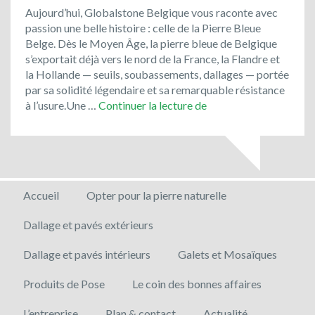
Aujourd’hui, Globalstone Belgique vous raconte avec
passion une belle histoire : celle de la Pierre Bleue
Belge. Dès le Moyen Âge, la pierre bleue de Belgique
s’exportait déjà vers le nord de la France, la Flandre et
la Hollande — seuils, soubassements, dallages — portée
par sa solidité légendaire et sa remarquable résistance
Optez
à l’usure.Une …
Continuer la lecture de
pour
un
matériau
noble
et
Accueil
Opter pour la pierre naturelle
local
pour
Dallage et pavés extérieurs
vos
projets
Dallage et pavés intérieurs
Galets et Mosaïques
d’aménagement
!
Produits de Pose
Le coin des bonnes affaires
L’entreprise
Plan & contact
Actualité