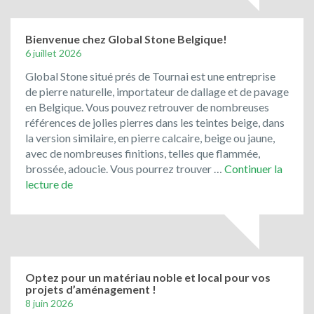
pavés
de
rue
Bienvenue chez Global Stone Belgique!
de
6 juillet 2026
récupération
Global Stone situé prés de Tournai est une entreprise
ont
de pierre naturelle, importateur de dallage et de pavage
toujours
en Belgique. Vous pouvez retrouver de nombreuses
la
références de jolies pierres dans les teintes beige, dans
cote
la version similaire, en pierre calcaire, beige ou jaune,
!
avec de nombreuses finitions, telles que flammée,
brossée, adoucie. Vous pourrez trouver …
Continuer la
Bienvenue
lecture de
chez
Global
Stone
Belgique!
Optez pour un matériau noble et local pour vos
projets d’aménagement !
8 juin 2026