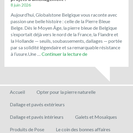
8 juin 2026
Aujourd’hui, Globalstone Belgique vous raconte avec
passion une belle histoire : celle de la Pierre Bleue
Belge. Dès le Moyen Âge, la pierre bleue de Belgique
s’exportait déjà vers le nord de la France, la Flandre et
la Hollande — seuils, soubassements, dallages — portée
par sa solidité légendaire et sa remarquable résistance
Optez
à l’usure.Une …
Continuer la lecture de
pour
un
matériau
noble
et
Accueil
Opter pour la pierre naturelle
local
pour
Dallage et pavés extérieurs
vos
projets
Dallage et pavés intérieurs
Galets et Mosaïques
d’aménagement
!
Produits de Pose
Le coin des bonnes affaires