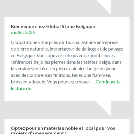
les
pavés
de
rue
Bienvenue chez Global Stone Belgique!
de
6 juillet 2026
récupération
Global Stone situé prés de Tournai est une entreprise
ont
de pierre naturelle, importateur de dallage et de pavage
toujours
en Belgique. Vous pouvez retrouver de nombreuses
la
références de jolies pierres dans les teintes beige, dans
cote
la version similaire, en pierre calcaire, beige ou jaune,
!
avec de nombreuses finitions, telles que flammée,
brossée, adoucie. Vous pourrez trouver …
Continuer la
Bienvenue
lecture de
chez
Global
Stone
Belgique!
Optez pour un matériau noble et local pour vos
projets d’aménagement !