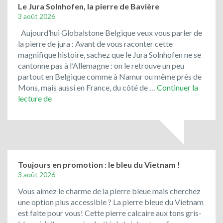
Le Jura Solnhofen, la pierre de Bavière
3 août 2026
Aujourd’hui Globalstone Belgique veux vous parler de
la pierre de jura : Avant de vous raconter cette
magnifique histoire, sachez que le Jura Solnhofen ne se
cantonne pas à l’Allemagne : on le retrouve un peu
partout en Belgique comme à Namur ou même prés de
Mons, mais aussi en France, du côté de …
Continuer la
Le
lecture de
Jura
Solnhofen,
la
pierre
de
Bavière
Toujours en promotion : le bleu du Vietnam !
3 août 2026
Vous aimez le charme de la pierre bleue mais cherchez
une option plus accessible ? La pierre bleue du Vietnam
est faite pour vous! Cette pierre calcaire aux tons gris-