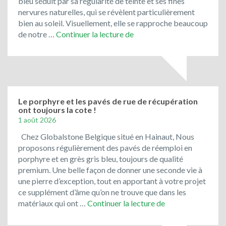
bleu séduit par sa régularité de teinte et ses fines
nervures naturelles, qui se révèlent particulièrement
bien au soleil. Visuellement, elle se rapproche beaucoup
Toujours
de notre …
Continuer la lecture de
en
promotion
:
le
bleu
du
Le porphyre et les pavés de rue de récupération
ont toujours la cote !
Vietnam
1 août 2026
!
Chez Globalstone Belgique situé en Hainaut, Nous
proposons régulièrement des pavés de réemploi en
porphyre et en grès gris bleu, toujours de qualité
premium. Une belle façon de donner une seconde vie à
une pierre d’exception, tout en apportant à votre projet
ce supplément d’âme qu’on ne trouve que dans les
Le
matériaux qui ont …
Continuer la lecture de
porphyre
et