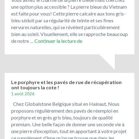
une option plus accessible ? La pierre bleue du Vietnam
est faite pour vous! Cette pierre calcaire aux tons gris-
bleu séduit par sa régularité de teinte et ses fines
nervures naturelles, qui se révèlent particulièrement
bien au soleil. Visuellement, elle se rapproche beaucoup
Toujours
de notre …
Continuer la lecture de
en
promotion
:
le
bleu
du
Le porphyre et les pavés de rue de récupération
ont toujours la cote !
Vietnam
1 août 2026
!
Chez Globalstone Belgique situé en Hainaut, Nous
proposons régulièrement des pavés de réemploi en
porphyre et en grès gris bleu, toujours de qualité
premium. Une belle façon de donner une seconde vie à
une pierre d’exception, tout en apportant à votre projet
ce supplément d’âme qu’on ne trouve que dans les