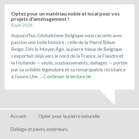
Optez pour un matériau noble et local pour vos
projets d’aménagement !
8 juin 2026
Aujourd’hui, Globalstone Belgique vous raconte avec
passion une belle histoire : celle de la Pierre Bleue
Belge. Dès le Moyen Âge, la pierre bleue de Belgique
s’exportait déjà vers le nord de la France, la Flandre et
la Hollande — seuils, soubassements, dallages — portée
par sa solidité légendaire et sa remarquable résistance
Optez
à l’usure.Une …
Continuer la lecture de
pour
un
matériau
noble
et
Accueil
Opter pour la pierre naturelle
local
pour
Dallage et pavés extérieurs
vos
projets