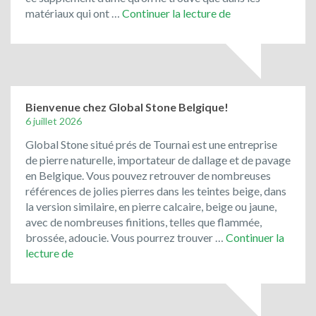
Le
matériaux qui ont …
Continuer la lecture de
porphyre
et
les
pavés
de
rue
Bienvenue chez Global Stone Belgique!
de
6 juillet 2026
récupération
Global Stone situé prés de Tournai est une entreprise
ont
de pierre naturelle, importateur de dallage et de pavage
toujours
en Belgique. Vous pouvez retrouver de nombreuses
la
références de jolies pierres dans les teintes beige, dans
cote
la version similaire, en pierre calcaire, beige ou jaune,
!
avec de nombreuses finitions, telles que flammée,
brossée, adoucie. Vous pourrez trouver …
Continuer la
Bienvenue
lecture de
chez
Global
Stone
Belgique!