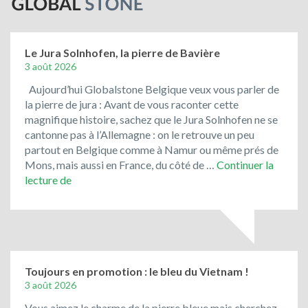
Le Jura Solnhofen, la pierre de Bavière
3 août 2026
Aujourd’hui Globalstone Belgique veux vous parler de
la pierre de jura : Avant de vous raconter cette
magnifique histoire, sachez que le Jura Solnhofen ne se
cantonne pas à l’Allemagne : on le retrouve un peu
partout en Belgique comme à Namur ou même prés de
Mons, mais aussi en France, du côté de …
Continuer la
Le
lecture de
Jura
Solnhofen,
la
pierre
de
Bavière
Toujours en promotion : le bleu du Vietnam !
3 août 2026
Vous aimez le charme de la pierre bleue mais cherchez