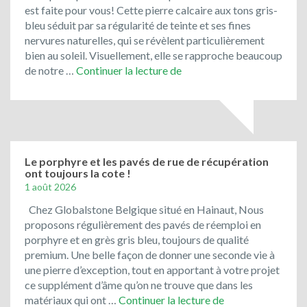
est faite pour vous! Cette pierre calcaire aux tons gris-
bleu séduit par sa régularité de teinte et ses fines
nervures naturelles, qui se révèlent particulièrement
bien au soleil. Visuellement, elle se rapproche beaucoup
Toujours
de notre …
Continuer la lecture de
en
promotion
:
le
bleu
du
Le porphyre et les pavés de rue de récupération
ont toujours la cote !
Vietnam
1 août 2026
!
Chez Globalstone Belgique situé en Hainaut, Nous
proposons régulièrement des pavés de réemploi en
porphyre et en grès gris bleu, toujours de qualité
premium. Une belle façon de donner une seconde vie à
une pierre d’exception, tout en apportant à votre projet
ce supplément d’âme qu’on ne trouve que dans les
Le
matériaux qui ont …
Continuer la lecture de