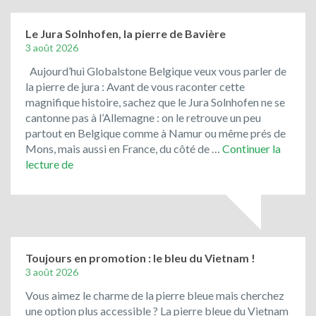
Le Jura Solnhofen, la pierre de Bavière
3 août 2026
Aujourd’hui Globalstone Belgique veux vous parler de
la pierre de jura : Avant de vous raconter cette
magnifique histoire, sachez que le Jura Solnhofen ne se
cantonne pas à l’Allemagne : on le retrouve un peu
partout en Belgique comme à Namur ou même prés de
Mons, mais aussi en France, du côté de …
Continuer la
Le
lecture de
Jura
Solnhofen,
la
pierre
de
Bavière
Toujours en promotion : le bleu du Vietnam !
3 août 2026
Vous aimez le charme de la pierre bleue mais cherchez
une option plus accessible ? La pierre bleue du Vietnam