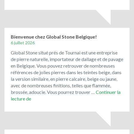
porphyre
et
les
pavés
de
rue
Bienvenue chez Global Stone Belgique!
de
6 juillet 2026
récupération
Global Stone situé prés de Tournai est une entreprise
ont
de pierre naturelle, importateur de dallage et de pavage
toujours
en Belgique. Vous pouvez retrouver de nombreuses
la
références de jolies pierres dans les teintes beige, dans
cote
la version similaire, en pierre calcaire, beige ou jaune,
!
avec de nombreuses finitions, telles que flammée,
brossée, adoucie. Vous pourrez trouver …
Continuer la
Bienvenue
lecture de
chez
Global
Stone
Belgique!