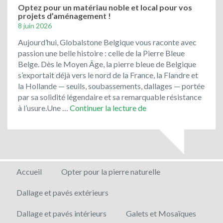
Optez pour un matériau noble et local pour vos
projets d’aménagement !
8 juin 2026
Aujourd’hui, Globalstone Belgique vous raconte avec
passion une belle histoire : celle de la Pierre Bleue
Belge. Dès le Moyen Âge, la pierre bleue de Belgique
s’exportait déjà vers le nord de la France, la Flandre et
la Hollande — seuils, soubassements, dallages — portée
par sa solidité légendaire et sa remarquable résistance
Optez
à l’usure.Une …
Continuer la lecture de
pour
un
matériau
noble
et
Accueil
Opter pour la pierre naturelle
local
pour
Dallage et pavés extérieurs
vos
projets
Dallage et pavés intérieurs
Galets et Mosaïques
d’aménagement