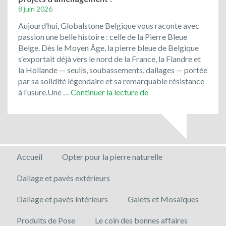
8 juin 2026
Aujourd’hui, Globalstone Belgique vous raconte avec
passion une belle histoire : celle de la Pierre Bleue
Belge. Dès le Moyen Âge, la pierre bleue de Belgique
s’exportait déjà vers le nord de la France, la Flandre et
la Hollande — seuils, soubassements, dallages — portée
par sa solidité légendaire et sa remarquable résistance
Optez
à l’usure.Une …
Continuer la lecture de
pour
un
matériau
noble
et
Accueil
Opter pour la pierre naturelle
local
pour
Dallage et pavés extérieurs
vos
projets
Dallage et pavés intérieurs
Galets et Mosaïques
d’aménagement
!
Produits de Pose
Le coin des bonnes affaires