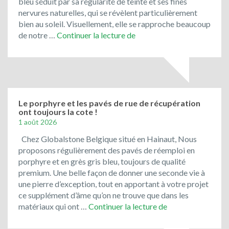
bleu séduit par sa régularité de teinte et ses fines
nervures naturelles, qui se révèlent particulièrement
bien au soleil. Visuellement, elle se rapproche beaucoup
Toujours
de notre …
Continuer la lecture de
en
promotion
:
le
bleu
du
Le porphyre et les pavés de rue de récupération
ont toujours la cote !
Vietnam
1 août 2026
!
Chez Globalstone Belgique situé en Hainaut, Nous
proposons régulièrement des pavés de réemploi en
porphyre et en grès gris bleu, toujours de qualité
premium. Une belle façon de donner une seconde vie à
une pierre d’exception, tout en apportant à votre projet
ce supplément d’âme qu’on ne trouve que dans les
Le
matériaux qui ont …
Continuer la lecture de
porphyre
et