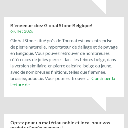
les
pavés
de
rue
Bienvenue chez Global Stone Belgique!
de
6 juillet 2026
récupération
Global Stone situé prés de Tournai est une entreprise
ont
de pierre naturelle, importateur de dallage et de pavage
toujours
en Belgique. Vous pouvez retrouver de nombreuses
la
références de jolies pierres dans les teintes beige, dans
cote
la version similaire, en pierre calcaire, beige ou jaune,
!
avec de nombreuses finitions, telles que flammée,
brossée, adoucie. Vous pourrez trouver …
Continuer la
Bienvenue
lecture de
chez
Global
Stone
Belgique!
Optez pour un matériau noble et local pour vos
projets d’aménagement !