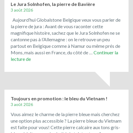
Le Jura Solnhofen, la pierre de Bavière
3 août 2026
Aujourd’hui Globalstone Belgique veux vous parler de
la pierre de jura : Avant de vous raconter cette
magnifique histoire, sachez que le Jura Solnhofen ne se
cantonne pas à l’Allemagne : on le retrouve un peu
partout en Belgique comme à Namur ou même prés de
Mons, mais aussi en France, du côté de …
Continuer la
Le
lecture de
Jura
Solnhofen,
la
pierre
de
Bavière
Toujours en promotion : le bleu du Vietnam !
3 août 2026
Vous aimez le charme de la pierre bleue mais cherchez
une option plus accessible ? La pierre bleue du Vietnam
est faite pour vous! Cette pierre calcaire aux tons gris-