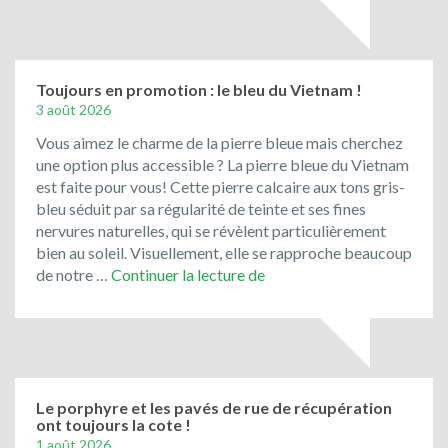
la
pierre
de
Bavière
Toujours en promotion : le bleu du Vietnam !
3 août 2026
Vous aimez le charme de la pierre bleue mais cherchez
une option plus accessible ? La pierre bleue du Vietnam
est faite pour vous! Cette pierre calcaire aux tons gris-
bleu séduit par sa régularité de teinte et ses fines
nervures naturelles, qui se révèlent particulièrement
bien au soleil. Visuellement, elle se rapproche beaucoup
Toujours
de notre …
Continuer la lecture de
en
promotion
:
le
bleu
du
Le porphyre et les pavés de rue de récupération
ont toujours la cote !
Vietnam
1 août 2026