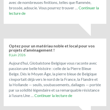
avec de nombreuses finitions, telles que flammée,
brossée, adoucie. Vous pourrez trouver …
Continuer la
Bienvenue
lecture de
chez
Global
Stone
Belgique!
Optez pour un matériau noble et local pour vos
projets d’aménagement !
8 juin 2026
Aujourd’hui, Globalstone Belgique vous raconte avec
passion une belle histoire : celle de la Pierre Bleue
Belge. Dès le Moyen Âge, la pierre bleue de Belgique
s’exportait déjà vers le nord de la France, la Flandre et
la Hollande — seuils, soubassements, dallages — portée
par sa solidité légendaire et sa remarquable résistance
Optez
à l’usure.Une …
Continuer la lecture de
pour
un