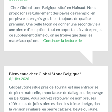
!
Chez Globalstone Belgique situé en Hainaut, Nous
proposons régulièrement des pavés de réemploi en
porphyre et en grès gris bleu, toujours de qualité
premium. Une belle façon de donner une seconde vie à
une pierre d’exception, tout en apportant à votre projet
ce supplément d’âme qu’on ne trouve que dans les
Le
matériaux qui ont …
Continuer la lecture de
porphyre
et
les
pavés
de
rue
Bienvenue chez Global Stone Belgique!
de
6 juillet 2026
récupération
Global Stone situé prés de Tournai est une entreprise
ont
de pierre naturelle, importateur de dallage et de pavage
toujours
en Belgique. Vous pouvez retrouver de nombreuses
la
références de jolies pierres dans les teintes beige, dans
cote
la version similaire, en pierre calcaire, beige ou jaune,
!