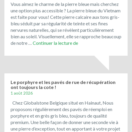
Vous aimez le charme de la pierre bleue mais cherchez
une option plus accessible ? La pierre bleue du Vietnam
est faite pour vous! Cette pierre calcaire aux tons gris-
bleu séduit par sa régularité de teinte et ses fines
nervures naturelles, qui se révèlent particulièrement
bien au soleil. Visuellement, elle se rapproche beaucoup
Toujours
de notre …
Continuer la lecture de
en
promotion
:
le
bleu
du
Le porphyre et les pavés de rue de récupération
ont toujours la cote !
Vietnam
1 août 2026
!
Chez Globalstone Belgique situé en Hainaut, Nous
proposons régulièrement des pavés de réemploi en
porphyre et en grès gris bleu, toujours de qualité
premium. Une belle façon de donner une seconde vie à
une pierre d’exception, tout en apportant à votre projet