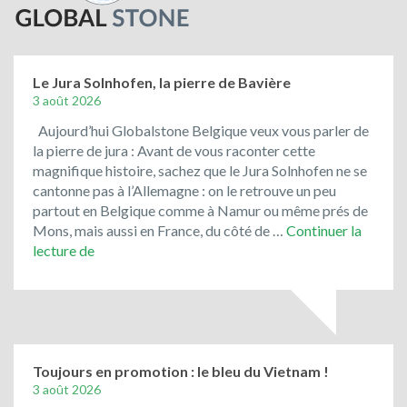
Le Jura Solnhofen, la pierre de Bavière
3 août 2026
Aujourd’hui Globalstone Belgique veux vous parler de
la pierre de jura : Avant de vous raconter cette
magnifique histoire, sachez que le Jura Solnhofen ne se
cantonne pas à l’Allemagne : on le retrouve un peu
partout en Belgique comme à Namur ou même prés de
Mons, mais aussi en France, du côté de …
Continuer la
Le
lecture de
Jura
Solnhofen,
la
pierre
de
Bavière
Toujours en promotion : le bleu du Vietnam !
3 août 2026