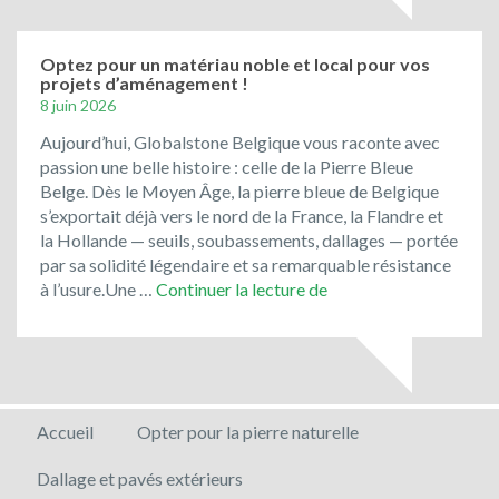
Belgique!
Optez pour un matériau noble et local pour vos
projets d’aménagement !
8 juin 2026
Aujourd’hui, Globalstone Belgique vous raconte avec
passion une belle histoire : celle de la Pierre Bleue
Belge. Dès le Moyen Âge, la pierre bleue de Belgique
s’exportait déjà vers le nord de la France, la Flandre et
la Hollande — seuils, soubassements, dallages — portée
par sa solidité légendaire et sa remarquable résistance
Optez
à l’usure.Une …
Continuer la lecture de
pour
un
matériau
noble
et
Accueil
Opter pour la pierre naturelle
local
pour
Dallage et pavés extérieurs
vos