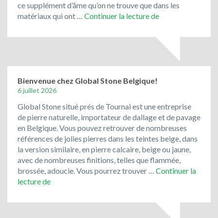
ce supplément d’âme qu’on ne trouve que dans les
Le
matériaux qui ont …
Continuer la lecture de
porphyre
et
les
pavés
de
rue
Bienvenue chez Global Stone Belgique!
de
6 juillet 2026
récupération
Global Stone situé prés de Tournai est une entreprise
ont
de pierre naturelle, importateur de dallage et de pavage
toujours
en Belgique. Vous pouvez retrouver de nombreuses
la
références de jolies pierres dans les teintes beige, dans
cote
la version similaire, en pierre calcaire, beige ou jaune,
!
avec de nombreuses finitions, telles que flammée,
brossée, adoucie. Vous pourrez trouver …
Continuer la
Bienvenue
lecture de
chez
Global
Stone