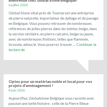
Bienvenue chez Global Stone Belgique!
de
6 juillet 2026
récupération
Global Stone situé prés de Tournai est une entreprise
ont
de pierre naturelle, importateur de dallage et de pavage
toujours
en Belgique. Vous pouvez retrouver de nombreuses
la
références de jolies pierres dans les teintes beige, dans
cote
la version similaire, en pierre calcaire, beige ou jaune,
!
avec de nombreuses finitions, telles que flammée,
brossée, adoucie. Vous pourrez trouver …
Continuer la
Bienvenue
lecture de
chez
Global
Stone
Belgique!
Optez pour un matériau noble et local pour vos
projets d’aménagement !
8 juin 2026
Aujourd’hui, Globalstone Belgique vous raconte avec
passion une belle histoire : celle de la Pierre Bleue