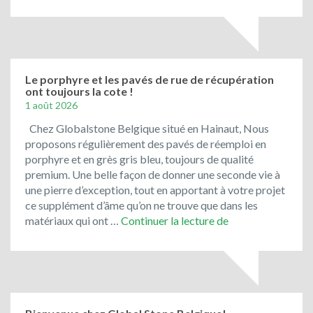
en
promotion
:
le
bleu
du
Le porphyre et les pavés de rue de récupération
ont toujours la cote !
Vietnam
1 août 2026
!
Chez Globalstone Belgique situé en Hainaut, Nous
proposons régulièrement des pavés de réemploi en
porphyre et en grès gris bleu, toujours de qualité
premium. Une belle façon de donner une seconde vie à
une pierre d’exception, tout en apportant à votre projet
ce supplément d’âme qu’on ne trouve que dans les
Le
matériaux qui ont …
Continuer la lecture de
porphyre
et
les
pavés
de
rue