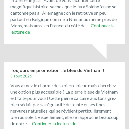
la pierre de jura : Avant de vous raconter cette
magnifique histoire, sachez que le Jura Solnhofen ne se
cantonne pas à l’Allemagne : on le retrouve un peu
partout en Belgique comme à Namur ou même prés de
Mons, mais aussi en France, du côté de …
Continuer la
Le
lecture de
Jura
Solnhofen,
la
pierre
de
Bavière
Toujours en promotion : le bleu du Vietnam !
3 août 2026
Vous aimez le charme de la pierre bleue mais cherchez
une option plus accessible ? La pierre bleue du Vietnam
est faite pour vous! Cette pierre calcaire aux tons gris-
bleu séduit par sa régularité de teinte et ses fines
nervures naturelles, qui se révèlent particulièrement
bien au soleil. Visuellement, elle se rapproche beaucoup
Toujours
de notre …
Continuer la lecture de