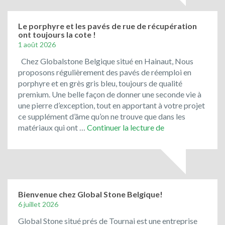
le
bleu
du
Le porphyre et les pavés de rue de récupération
ont toujours la cote !
Vietnam
1 août 2026
!
Chez Globalstone Belgique situé en Hainaut, Nous
proposons régulièrement des pavés de réemploi en
porphyre et en grès gris bleu, toujours de qualité
premium. Une belle façon de donner une seconde vie à
une pierre d’exception, tout en apportant à votre projet
ce supplément d’âme qu’on ne trouve que dans les
Le
matériaux qui ont …
Continuer la lecture de
porphyre
et
les
pavés
de
rue
Bienvenue chez Global Stone Belgique!
de
6 juillet 2026
récupération
Global Stone situé prés de Tournai est une entreprise