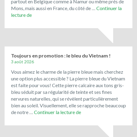
partout en Belgique comme à Namur ou même prés de
Mons, mais aussi en France, du côté de …
Continuer la
Le
lecture de
Jura
Solnhofen,
la
pierre
de
Bavière
Toujours en promotion : le bleu du Vietnam !
3 août 2026
Vous aimez le charme de la pierre bleue mais cherchez
une option plus accessible ? La pierre bleue du Vietnam
est faite pour vous! Cette pierre calcaire aux tons gris-
bleu séduit par sa régularité de teinte et ses fines
nervures naturelles, qui se révèlent particulièrement
bien au soleil. Visuellement, elle se rapproche beaucoup
Toujours
de notre …
Continuer la lecture de
en
promotion
: