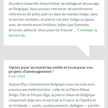
ont
de pierre naturelle, importateur de dallage et de pavage
toujours
en Belgique. Vous pouvez retrouver de nombreuses
la
références de jolies pierres dans les teintes beige, dans
cote
la version similaire, en pierre calcaire, beige ou jaune,
!
avec de nombreuses finitions, telles que flammée,
brossée, adoucie. Vous pourrez trouver …
Continuer la
Bienvenue
lecture de
chez
Global
Stone
Belgique!
Optez pour un matériau noble et local pour vos
projets d’aménagement !
8 juin 2026
Aujourd’hui, Globalstone Belgique vous raconte avec
passion une belle histoire : celle de la Pierre Bleue
Belge. Dès le Moyen Âge, la pierre bleue de Belgique
s’exportait déjà vers le nord de la France, la Flandre et
la Hollande — seuils, soubassements, dallages — portée