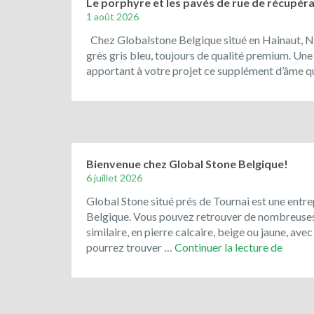
Le porphyre et les pavés de rue de récupérat
1 août 2026
Chez Globalstone Belgique situé en Hainaut, N
grès gris bleu, toujours de qualité premium. Une
apportant à votre projet ce supplément d’âme qu
Bienvenue chez Global Stone Belgique!
6 juillet 2026
Global Stone situé prés de Tournai est une entre
Belgique. Vous pouvez retrouver de nombreuses ré
similaire, en pierre calcaire, beige ou jaune, av
Bienv
pourrez trouver …
Continuer la lecture de
chez
Globa
Stone
Belgiq