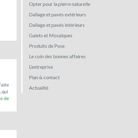
Opter pour la pierre naturelle
Dallage et pavés extérieurs
Dallage et pavés intérieurs
Galets et Mosaïques
Produits de Pose
Le coin des bonnes affaires
L’entreprise
Plan & contact
faite
Actualité
, qui
Toujours
re de
en
promotion
:
le
bleu