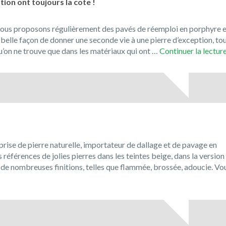
ion ont toujours la cote !
ous proposons régulièrement des pavés de réemploi en porphyre e
 belle façon de donner une seconde vie à une pierre d’exception, to
’on ne trouve que dans les matériaux qui ont …
Continuer la lectur
prise de pierre naturelle, importateur de dallage et de pavage en
férences de jolies pierres dans les teintes beige, dans la version
ec de nombreuses finitions, telles que flammée, brossée, adoucie. Vo
enue
l
ue!