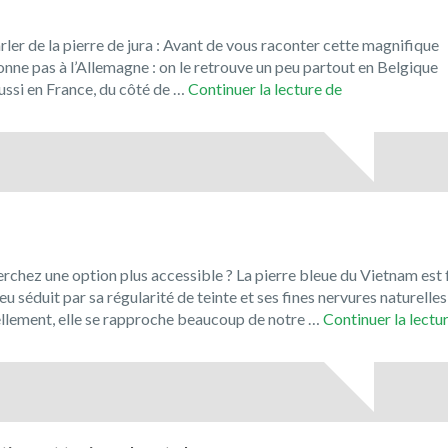
er de la pierre de jura : Avant de vous raconter cette magnifique
tonne pas à l’Allemagne : on le retrouve un peu partout en Belgique
Le
si en France, du côté de …
Continuer la lecture de
Jura
Solnhofen,
la
pierre
de
Bavière
!
rchez une option plus accessible ? La pierre bleue du Vietnam est 
u séduit par sa régularité de teinte et ses fines nervures naturelles
uellement, elle se rapproche beaucoup de notre …
Continuer la lectu