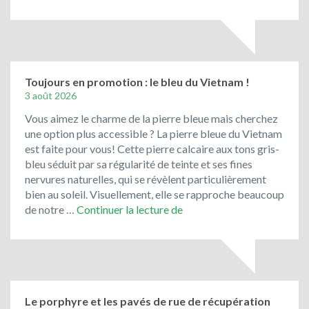
Jura
Solnhofen,
la
pierre
de
Bavière
Toujours en promotion : le bleu du Vietnam !
3 août 2026
Vous aimez le charme de la pierre bleue mais cherchez
une option plus accessible ? La pierre bleue du Vietnam
est faite pour vous! Cette pierre calcaire aux tons gris-
bleu séduit par sa régularité de teinte et ses fines
nervures naturelles, qui se révèlent particulièrement
bien au soleil. Visuellement, elle se rapproche beaucoup
Toujours
de notre …
Continuer la lecture de
en
promotion
:
le
bleu
du
Le porphyre et les pavés de rue de récupération