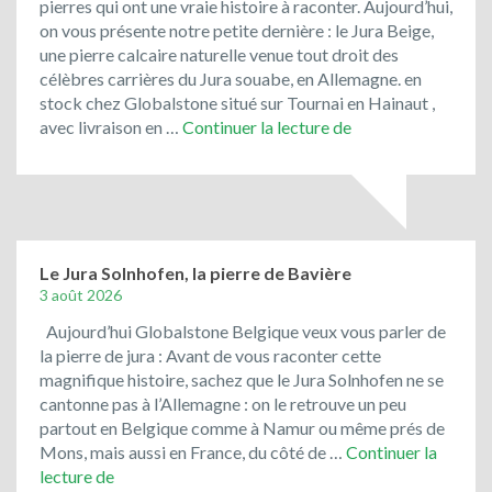
pierres qui ont une vraie histoire à raconter. Aujourd’hui,
on vous présente notre petite dernière : le Jura Beige,
une pierre calcaire naturelle venue tout droit des
célèbres carrières du Jura souabe, en Allemagne. en
stock chez Globalstone situé sur Tournai en Hainaut ,
Le
avec livraison en …
Continuer la lecture de
Jura
Beige
d’Allemagne
fait
son
entrée
Le Jura Solnhofen, la pierre de Bavière
chez
3 août 2026
Globalstone
Aujourd’hui Globalstone Belgique veux vous parler de
Belgique!
la pierre de jura : Avant de vous raconter cette
magnifique histoire, sachez que le Jura Solnhofen ne se
cantonne pas à l’Allemagne : on le retrouve un peu
partout en Belgique comme à Namur ou même prés de
Mons, mais aussi en France, du côté de …
Continuer la
Le
lecture de