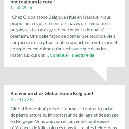
ont toujours la cote !
Vietnam
1 août 2026
!
Chez Globalstone Belgique situé en Hainaut, Nous
proposons régulièrement des pavés de réemploi en
porphyre et en grès gris bleu, toujours de qualité
premium. Une belle façon de donner une seconde vie à
une pierre d’exception, tout en apportant à votre projet
ce supplément d’âme qu’on ne trouve que dans les
Le
matériaux qui ont …
Continuer la lecture de
porphyre
et
les
pavés
de
rue
Bienvenue chez Global Stone Belgique!
de
6 juillet 2026
récupération
Global Stone situé prés de Tournai est une entreprise
ont
de pierre naturelle, importateur de dallage et de pavage
toujours
en Belgique. Vous pouvez retrouver de nombreuses
la
références de jolies pierres dans les teintes beige, dans