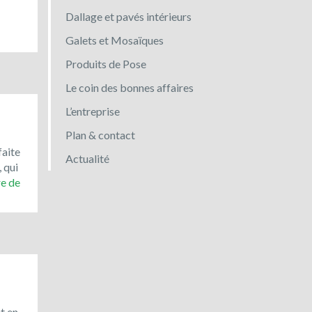
Dallage et pavés intérieurs
Galets et Mosaïques
Produits de Pose
Le coin des bonnes affaires
L’entreprise
Plan & contact
faite
Actualité
, qui
Toujours
re de
en
promotion
:
le
bleu
du
Vietnam
!
t en