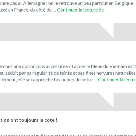
tonne pas à l’Allemagne : on le retrouve un peu partout en Belgique
Le
si en France, du côté de …
Continuer la lecture de
Jura
Solnhofen,
la
pierre
de
Bavière
!
rchez une option plus accessible ? La pierre bleue du Vietnam est 
u séduit par sa régularité de teinte et ses fines nervures naturelles
uellement, elle se rapproche beaucoup de notre …
Continuer la lectu
ion ont toujours la cote !
ous proposons régulièrement des pavés de réemploi en porphyre e