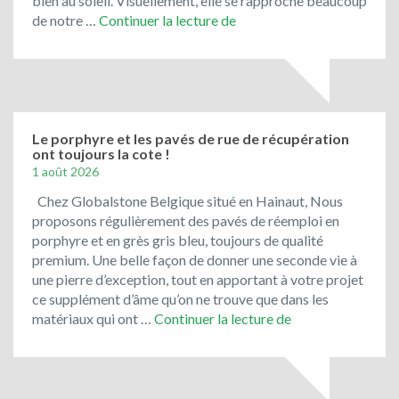
bien au soleil. Visuellement, elle se rapproche beaucoup
Toujours
de notre …
Continuer la lecture de
en
promotion
:
le
bleu
du
Le porphyre et les pavés de rue de récupération
ont toujours la cote !
Vietnam
1 août 2026
!
Chez Globalstone Belgique situé en Hainaut, Nous
proposons régulièrement des pavés de réemploi en
porphyre et en grès gris bleu, toujours de qualité
premium. Une belle façon de donner une seconde vie à
une pierre d’exception, tout en apportant à votre projet
ce supplément d’âme qu’on ne trouve que dans les
Le
matériaux qui ont …
Continuer la lecture de
porphyre
et
les
pavés