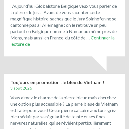
Aujourd’hui Globalstone Belgique veux vous parler de
la pierre de jura : Avant de vous raconter cette
magnifique histoire, sachez que le Jura Solnhofen ne se
cantonne pas à l’Allemagne : on le retrouve un peu
partout en Belgique comme à Namur ou même prés de
Mons, mais aussi en France, du côté de …
Continuer la
Le
lecture de
Jura
Solnhofen,
la
pierre
de
Bavière
Toujours en promotion : le bleu du Vietnam !
3 août 2026
Vous aimez le charme de la pierre bleue mais cherchez
une option plus accessible ? La pierre bleue du Vietnam
est faite pour vous! Cette pierre calcaire aux tons gris-
bleu séduit par sa régularité de teinte et ses fines
nervures naturelles, qui se révèlent particulièrement