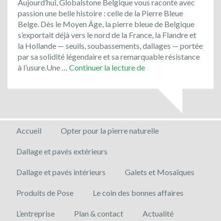
Aujourd’hui, Globalstone Belgique vous raconte avec
passion une belle histoire : celle de la Pierre Bleue
Belge. Dès le Moyen Âge, la pierre bleue de Belgique
s’exportait déjà vers le nord de la France, la Flandre et
la Hollande — seuils, soubassements, dallages — portée
par sa solidité légendaire et sa remarquable résistance
Optez
à l’usure.Une …
Continuer la lecture de
pour
un
matériau
noble
et
Accueil
Opter pour la pierre naturelle
local
pour
Dallage et pavés extérieurs
vos
projets
Dallage et pavés intérieurs
Galets et Mosaïques
d’aménagement
!
Produits de Pose
Le coin des bonnes affaires
L’entreprise
Plan & contact
Actualité