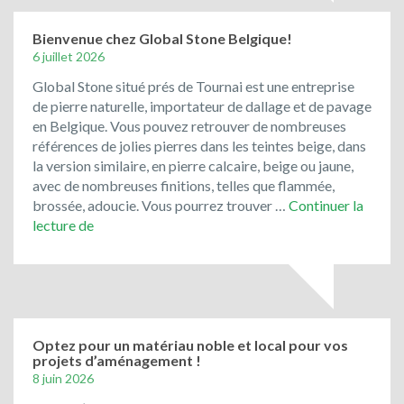
de
rue
Bienvenue chez Global Stone Belgique!
de
6 juillet 2026
récupération
Global Stone situé prés de Tournai est une entreprise
ont
de pierre naturelle, importateur de dallage et de pavage
toujours
en Belgique. Vous pouvez retrouver de nombreuses
la
références de jolies pierres dans les teintes beige, dans
cote
la version similaire, en pierre calcaire, beige ou jaune,
!
avec de nombreuses finitions, telles que flammée,
brossée, adoucie. Vous pourrez trouver …
Continuer la
Bienvenue
lecture de
chez
Global
Stone
Belgique!
Optez pour un matériau noble et local pour vos
projets d’aménagement !
8 juin 2026