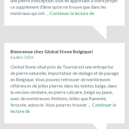
une pierre d’exception, tout en apportant à votre projet
ce supplément d’âme qu’on ne trouve que dans les
Le
matériaux qui ont …
Continuer la lecture de
porphyre
et
les
pavés
de
rue
Bienvenue chez Global Stone Belgique!
de
6 juillet 2026
récupération
Global Stone situé prés de Tournai est une entreprise
ont
de pierre naturelle, importateur de dallage et de pavage
toujours
en Belgique. Vous pouvez retrouver de nombreuses
la
références de jolies pierres dans les teintes beige, dans
cote
la version similaire, en pierre calcaire, beige ou jaune,
!
avec de nombreuses finitions, telles que flammée,
brossée, adoucie. Vous pourrez trouver …
Continuer la
Bienvenue
lecture de
chez
Global