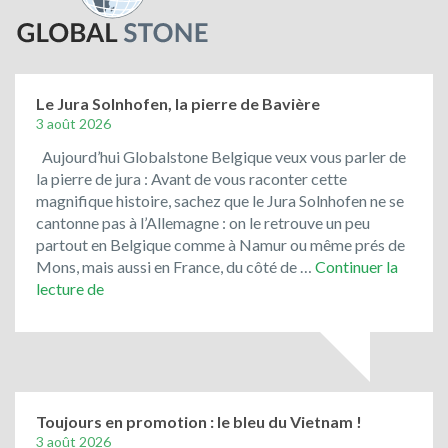
Le Jura Solnhofen, la pierre de Bavière
3 août 2026
Aujourd’hui Globalstone Belgique veux vous parler de
la pierre de jura : Avant de vous raconter cette
magnifique histoire, sachez que le Jura Solnhofen ne se
cantonne pas à l’Allemagne : on le retrouve un peu
partout en Belgique comme à Namur ou même prés de
Mons, mais aussi en France, du côté de …
Continuer la
Le
lecture de
Jura
Solnhofen,
la
pierre
de
Bavière
Toujours en promotion : le bleu du Vietnam !
3 août 2026