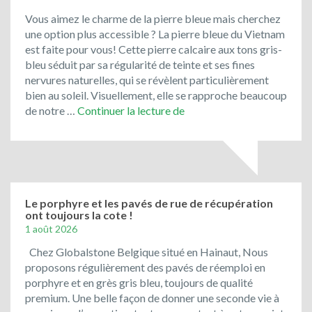
Vous aimez le charme de la pierre bleue mais cherchez
une option plus accessible ? La pierre bleue du Vietnam
est faite pour vous! Cette pierre calcaire aux tons gris-
bleu séduit par sa régularité de teinte et ses fines
nervures naturelles, qui se révèlent particulièrement
bien au soleil. Visuellement, elle se rapproche beaucoup
Toujours
de notre …
Continuer la lecture de
en
promotion
:
le
bleu
du
Le porphyre et les pavés de rue de récupération
ont toujours la cote !
Vietnam
1 août 2026
!
Chez Globalstone Belgique situé en Hainaut, Nous
proposons régulièrement des pavés de réemploi en
porphyre et en grès gris bleu, toujours de qualité
premium. Une belle façon de donner une seconde vie à