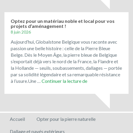
Stone
Belgique!
Optez pour un matériau noble et local pour vos
projets d’aménagement !
8 juin 2026
Aujourd’hui, Globalstone Belgique vous raconte avec
passion une belle histoire : celle de la Pierre Bleue
Belge. Dès le Moyen Âge, la pierre bleue de Belgique
s’exportait déjà vers le nord de la France, la Flandre et
la Hollande — seuils, soubassements, dallages — portée
par sa solidité légendaire et sa remarquable résistance
Optez
à l’usure.Une …
Continuer la lecture de
pour
un
matériau
noble
et
Accueil
Opter pour la pierre naturelle
local
pour
Dallage et pavés extérieurs
vos