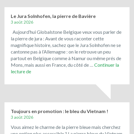
Le Jura Solnhofen, la pierre de Bavière
3 août 2026
Aujourd’hui Globalstone Belgique veux vous parler de
la pierre de jura : Avant de vous raconter cette
magnifique histoire, sachez que le Jura Solnhofen ne se
cantonne pas à l’Allemagne : on le retrouve un peu
partout en Belgique comme à Namur ou même prés de
Mons, mais aussi en France, du côté de …
Continuer la
Le
lecture de
Jura
Solnhofen,
la
pierre
de
Bavière
Toujours en promotion : le bleu du Vietnam !
3 août 2026
Vous aimez le charme de la pierre bleue mais cherchez
une option plus accessible ? La pierre bleue du Vietnam