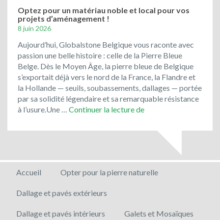
Optez pour un matériau noble et local pour vos
projets d’aménagement !
8 juin 2026
Aujourd’hui, Globalstone Belgique vous raconte avec
passion une belle histoire : celle de la Pierre Bleue
Belge. Dès le Moyen Âge, la pierre bleue de Belgique
s’exportait déjà vers le nord de la France, la Flandre et
la Hollande — seuils, soubassements, dallages — portée
par sa solidité légendaire et sa remarquable résistance
Optez
à l’usure.Une …
Continuer la lecture de
pour
un
matériau
noble
et
Accueil
Opter pour la pierre naturelle
local
pour
Dallage et pavés extérieurs
vos
projets
Dallage et pavés intérieurs
Galets et Mosaïques
d’aménagement