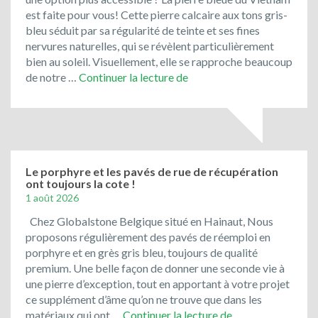
est faite pour vous! Cette pierre calcaire aux tons gris-
bleu séduit par sa régularité de teinte et ses fines
nervures naturelles, qui se révèlent particulièrement
bien au soleil. Visuellement, elle se rapproche beaucoup
Toujours
de notre …
Continuer la lecture de
en
promotion
:
le
bleu
du
Le porphyre et les pavés de rue de récupération
ont toujours la cote !
Vietnam
1 août 2026
!
Chez Globalstone Belgique situé en Hainaut, Nous
proposons régulièrement des pavés de réemploi en
porphyre et en grès gris bleu, toujours de qualité
premium. Une belle façon de donner une seconde vie à
une pierre d’exception, tout en apportant à votre projet
ce supplément d’âme qu’on ne trouve que dans les
Le
matériaux qui ont …
Continuer la lecture de