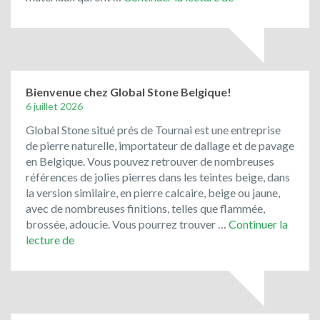
porphyre
et
les
pavés
de
rue
Bienvenue chez Global Stone Belgique!
de
6 juillet 2026
récupération
Global Stone situé prés de Tournai est une entreprise
ont
de pierre naturelle, importateur de dallage et de pavage
toujours
en Belgique. Vous pouvez retrouver de nombreuses
la
références de jolies pierres dans les teintes beige, dans
cote
la version similaire, en pierre calcaire, beige ou jaune,
!
avec de nombreuses finitions, telles que flammée,
brossée, adoucie. Vous pourrez trouver …
Continuer la
Bienvenue
lecture de
chez
Global
Stone
Belgique!