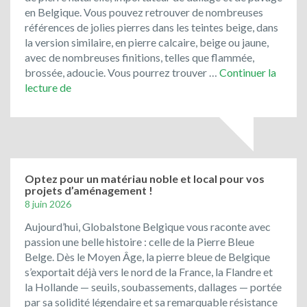
toujours
en Belgique. Vous pouvez retrouver de nombreuses
la
références de jolies pierres dans les teintes beige, dans
cote
la version similaire, en pierre calcaire, beige ou jaune,
!
avec de nombreuses finitions, telles que flammée,
brossée, adoucie. Vous pourrez trouver …
Continuer la
Bienvenue
lecture de
chez
Global
Stone
Belgique!
Optez pour un matériau noble et local pour vos
projets d’aménagement !
8 juin 2026
Aujourd’hui, Globalstone Belgique vous raconte avec
passion une belle histoire : celle de la Pierre Bleue
Belge. Dès le Moyen Âge, la pierre bleue de Belgique
s’exportait déjà vers le nord de la France, la Flandre et
la Hollande — seuils, soubassements, dallages — portée
par sa solidité légendaire et sa remarquable résistance