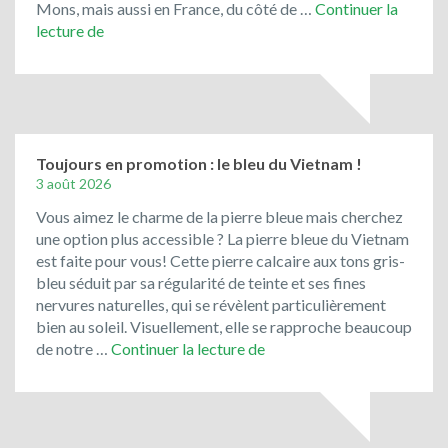
Mons, mais aussi en France, du côté de …
Continuer la
Le
lecture de
Jura
Solnhofen,
la
pierre
de
Bavière
Toujours en promotion : le bleu du Vietnam !
3 août 2026
Vous aimez le charme de la pierre bleue mais cherchez
une option plus accessible ? La pierre bleue du Vietnam
est faite pour vous! Cette pierre calcaire aux tons gris-
bleu séduit par sa régularité de teinte et ses fines
nervures naturelles, qui se révèlent particulièrement
bien au soleil. Visuellement, elle se rapproche beaucoup
Toujours
de notre …
Continuer la lecture de
en
promotion
:
le