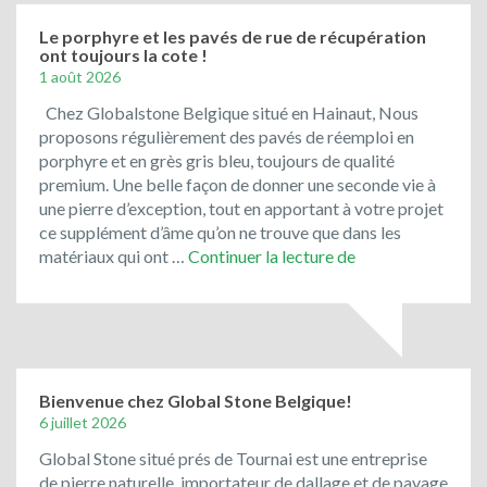
bleu
du
Le porphyre et les pavés de rue de récupération
ont toujours la cote !
Vietnam
1 août 2026
!
Chez Globalstone Belgique situé en Hainaut, Nous
proposons régulièrement des pavés de réemploi en
porphyre et en grès gris bleu, toujours de qualité
premium. Une belle façon de donner une seconde vie à
une pierre d’exception, tout en apportant à votre projet
ce supplément d’âme qu’on ne trouve que dans les
Le
matériaux qui ont …
Continuer la lecture de
porphyre
et
les
pavés
de
rue
Bienvenue chez Global Stone Belgique!
de
6 juillet 2026
récupération
Global Stone situé prés de Tournai est une entreprise
ont
de pierre naturelle, importateur de dallage et de pavage