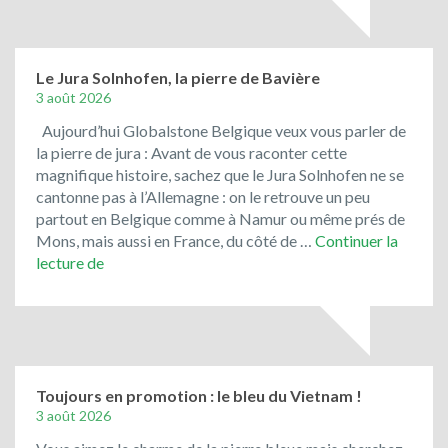
d’Allemagne
fait
son
entrée
Le Jura Solnhofen, la pierre de Bavière
chez
3 août 2026
Globalstone
Aujourd’hui Globalstone Belgique veux vous parler de
Belgique!
la pierre de jura : Avant de vous raconter cette
magnifique histoire, sachez que le Jura Solnhofen ne se
cantonne pas à l’Allemagne : on le retrouve un peu
partout en Belgique comme à Namur ou même prés de
Mons, mais aussi en France, du côté de …
Continuer la
Le
lecture de
Jura
Solnhofen,
la
pierre
de
Bavière
Toujours en promotion : le bleu du Vietnam !
3 août 2026