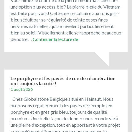
Vous aimez le charme de la pierre bleue mais cherchez
une option plus accessible ? La pierre bleue du Vietnam
est faite pour vous! Cette pierre calcaire aux tons gris-
bleu séduit par sa régularité de teinte et ses fines
nervures naturelles, qui se révèlent particulièrement
bien au soleil. Visuellement, elle se rapproche beaucoup
Toujours
de notre …
Continuer la lecture de
en
promotion
:
le
bleu
du
Le porphyre et les pavés de rue de récupération
ont toujours la cote !
Vietnam
1 août 2026
!
Chez Globalstone Belgique situé en Hainaut, Nous
proposons régulièrement des pavés de réemploi en
porphyre et en grès gris bleu, toujours de qualité
premium. Une belle façon de donner une seconde vie à
une pierre d’exception, tout en apportant à votre projet
ce supplément d’âme qu’on ne trouve que dans les