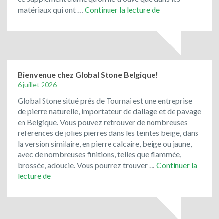
Le
matériaux qui ont …
Continuer la lecture de
porphyre
et
les
pavés
de
rue
Bienvenue chez Global Stone Belgique!
de
6 juillet 2026
récupération
Global Stone situé prés de Tournai est une entreprise
ont
de pierre naturelle, importateur de dallage et de pavage
toujours
en Belgique. Vous pouvez retrouver de nombreuses
la
références de jolies pierres dans les teintes beige, dans
cote
la version similaire, en pierre calcaire, beige ou jaune,
!
avec de nombreuses finitions, telles que flammée,
brossée, adoucie. Vous pourrez trouver …
Continuer la
Bienvenue
lecture de
chez
Global
Stone
Belgique!