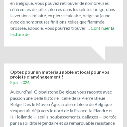
en Belgique. Vous pouvez retrouver de nombreuses
la
références de jolies pierres dans les teintes beige, dans
cote
la version similaire, en pierre calcaire, beige ou jaune,
!
avec de nombreuses finitions, telles que flammée,
brossée, adoucie. Vous pourrez trouver …
Continuer la
Bienvenue
lecture de
chez
Global
Stone
Belgique!
Optez pour un matériau noble et local pour vos
projets d’aménagement !
8 juin 2026
Aujourd’hui, Globalstone Belgique vous raconte avec
passion une belle histoire : celle de la Pierre Bleue
Belge. Dès le Moyen Âge, la pierre bleue de Belgique
s’exportait déjà vers le nord de la France, la Flandre et
la Hollande — seuils, soubassements, dallages — portée
par sa solidité légendaire et sa remarquable résistance