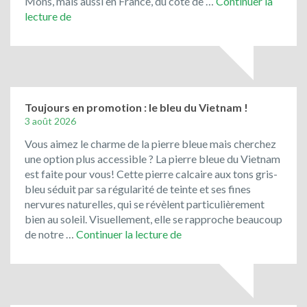
Mons, mais aussi en France, du côté de …
Continuer la
Le
lecture de
Jura
Solnhofen,
la
pierre
de
Bavière
Toujours en promotion : le bleu du Vietnam !
3 août 2026
Vous aimez le charme de la pierre bleue mais cherchez
une option plus accessible ? La pierre bleue du Vietnam
est faite pour vous! Cette pierre calcaire aux tons gris-
bleu séduit par sa régularité de teinte et ses fines
nervures naturelles, qui se révèlent particulièrement
bien au soleil. Visuellement, elle se rapproche beaucoup
Toujours
de notre …
Continuer la lecture de
en
promotion
:
le