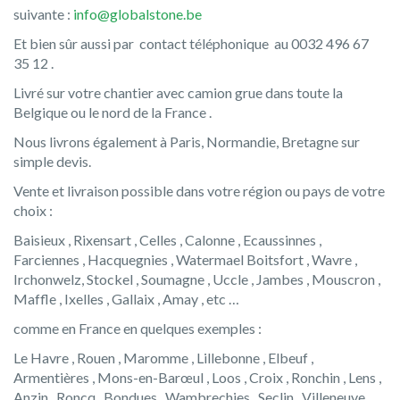
suivante :
info@globalstone.be
Et bien sûr aussi par contact téléphonique au 0032 496 67
35 12 .
Livré sur votre chantier avec camion grue dans toute la
Belgique ou le nord de la France .
Nous livrons également à Paris, Normandie, Bretagne sur
simple devis.
Vente et livraison possible dans votre région ou pays de votre
choix :
Baisieux , Rixensart , Celles , Calonne , Ecaussinnes ,
Farciennes , Hacquegnies , Watermael Boitsfort , Wavre ,
Irchonwelz, Stockel , Soumagne , Uccle , Jambes , Mouscron ,
Maffle , Ixelles , Gallaix , Amay , etc …
comme en France en quelques exemples :
Le Havre , Rouen , Maromme , Lillebonne , Elbeuf ,
Armentières , Mons-en-Barœul , Loos , Croix , Ronchin , Lens ,
Anzin , Roncq , Bondues , Wambrechies , Seclin , Villeneuve