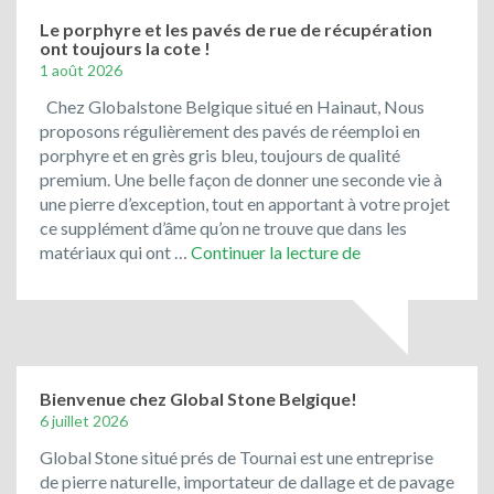
bleu
du
Le porphyre et les pavés de rue de récupération
ont toujours la cote !
Vietnam
1 août 2026
!
Chez Globalstone Belgique situé en Hainaut, Nous
proposons régulièrement des pavés de réemploi en
porphyre et en grès gris bleu, toujours de qualité
premium. Une belle façon de donner une seconde vie à
une pierre d’exception, tout en apportant à votre projet
ce supplément d’âme qu’on ne trouve que dans les
Le
matériaux qui ont …
Continuer la lecture de
porphyre
et
les
pavés
de
rue
Bienvenue chez Global Stone Belgique!
de
6 juillet 2026
récupération
Global Stone situé prés de Tournai est une entreprise
ont
de pierre naturelle, importateur de dallage et de pavage
toujours