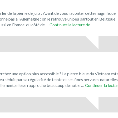
er de la pierre de jura : Avant de vous raconter cette magnifique
tonne pas à l’Allemagne : on le retrouve un peu partout en Belgique
Le
si en France, du côté de …
Continuer la lecture de
Jura
Solnhofen,
la
pierre
de
Bavière
!
rchez une option plus accessible ? La pierre bleue du Vietnam est 
u séduit par sa régularité de teinte et ses fines nervures naturelles
uellement, elle se rapproche beaucoup de notre …
Continuer la lectu