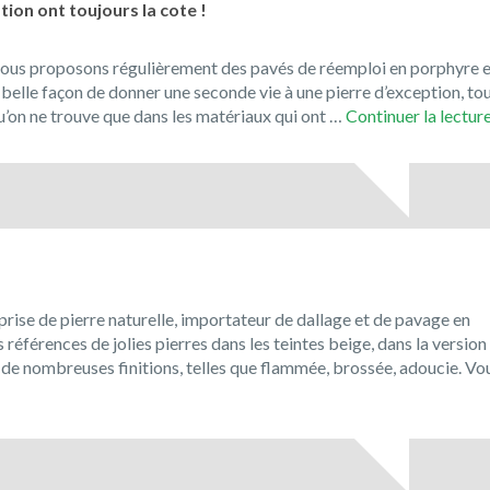
ion ont toujours la cote !
ous proposons régulièrement des pavés de réemploi en porphyre e
 belle façon de donner une seconde vie à une pierre d’exception, to
’on ne trouve que dans les matériaux qui ont …
Continuer la lectur
prise de pierre naturelle, importateur de dallage et de pavage en
férences de jolies pierres dans les teintes beige, dans la version
ec de nombreuses finitions, telles que flammée, brossée, adoucie. Vo
enue
l
ue!