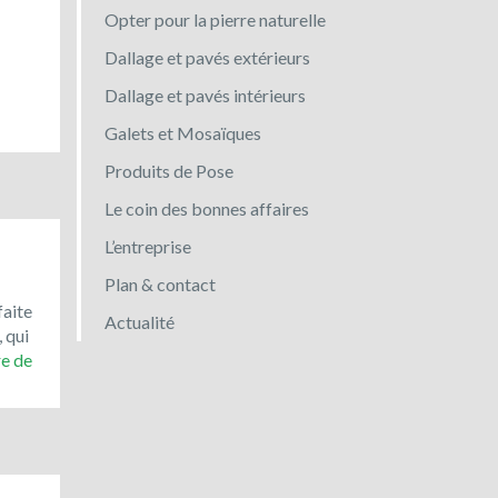
Opter pour la pierre naturelle
Dallage et pavés extérieurs
Dallage et pavés intérieurs
Galets et Mosaïques
Produits de Pose
Le coin des bonnes affaires
L’entreprise
Plan & contact
faite
Actualité
, qui
Toujours
re de
en
promotion
:
le
bleu