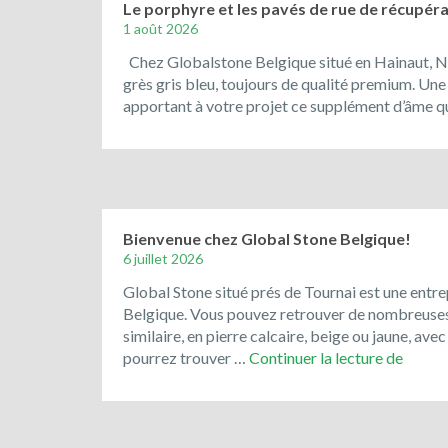
Le porphyre et les pavés de rue de récupérat
1 août 2026
Chez Globalstone Belgique situé en Hainaut, N
grès gris bleu, toujours de qualité premium. Une
apportant à votre projet ce supplément d’âme qu
Bienvenue chez Global Stone Belgique!
6 juillet 2026
Global Stone situé prés de Tournai est une entre
Belgique. Vous pouvez retrouver de nombreuses ré
similaire, en pierre calcaire, beige ou jaune, av
Bienv
pourrez trouver …
Continuer la lecture de
chez
Globa
Stone
Belgiq