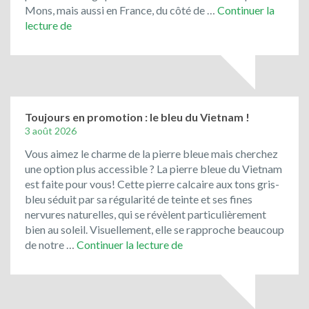
Mons, mais aussi en France, du côté de …
Continuer la
Le
lecture de
Jura
Solnhofen,
la
pierre
de
Bavière
Toujours en promotion : le bleu du Vietnam !
3 août 2026
Vous aimez le charme de la pierre bleue mais cherchez
une option plus accessible ? La pierre bleue du Vietnam
est faite pour vous! Cette pierre calcaire aux tons gris-
bleu séduit par sa régularité de teinte et ses fines
nervures naturelles, qui se révèlent particulièrement
bien au soleil. Visuellement, elle se rapproche beaucoup
Toujours
de notre …
Continuer la lecture de
en
promotion
:
le