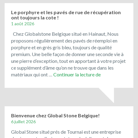
bleu
du
Le porphyre et les pavés de rue de récupération
ont toujours la cote !
Vietnam
1 août 2026
!
Chez Globalstone Belgique situé en Hainaut, Nous
proposons régulièrement des pavés de réemploi en
porphyre et en grès gris bleu, toujours de qualité
premium. Une belle façon de donner une seconde vie à
une pierre d’exception, tout en apportant à votre projet
ce supplément d’âme qu’on ne trouve que dans les
Le
matériaux qui ont …
Continuer la lecture de
porphyre
et
les
pavés
de
rue
Bienvenue chez Global Stone Belgique!
de
6 juillet 2026
récupération
Global Stone situé prés de Tournai est une entreprise
ont