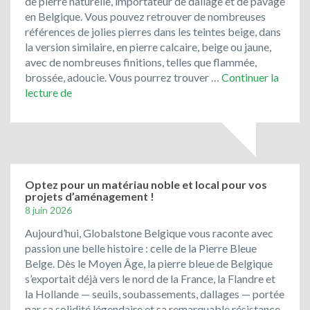
de pierre naturelle, importateur de dallage et de pavage
toujours
en Belgique. Vous pouvez retrouver de nombreuses
la
références de jolies pierres dans les teintes beige, dans
cote
la version similaire, en pierre calcaire, beige ou jaune,
!
avec de nombreuses finitions, telles que flammée,
brossée, adoucie. Vous pourrez trouver …
Continuer la
Bienvenue
lecture de
chez
Global
Stone
Belgique!
Optez pour un matériau noble et local pour vos
projets d’aménagement !
8 juin 2026
Aujourd’hui, Globalstone Belgique vous raconte avec
passion une belle histoire : celle de la Pierre Bleue
Belge. Dès le Moyen Âge, la pierre bleue de Belgique
s’exportait déjà vers le nord de la France, la Flandre et
la Hollande — seuils, soubassements, dallages — portée
par sa solidité légendaire et sa remarquable résistance