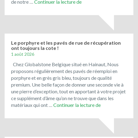
Toujours
de notre …
Continuer la lecture de
en
promotion
:
le
bleu
du
Le porphyre et les pavés de rue de récupération
ont toujours la cote !
Vietnam
1 août 2026
!
Chez Globalstone Belgique situé en Hainaut, Nous
proposons régulièrement des pavés de réemploi en
porphyre et en grès gris bleu, toujours de qualité
premium. Une belle façon de donner une seconde vie à
une pierre d’exception, tout en apportant à votre projet
ce supplément d’âme qu’on ne trouve que dans les
Le
matériaux qui ont …
Continuer la lecture de
porphyre
et
les
pavés