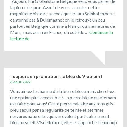
Aujourd’hui Globalstone Belgique veux vous parler de
la pierre de jura : Avant de vous raconter cette
magnifique histoire, sachez que le Jura Solnhofen ne se
cantonne pas à l’Allemagne : on le retrouve un peu
partout en Belgique comme à Namur ou même prés de
Mons, mais aussi en France, du côté de …
Continuer la
Le
lecture de
Jura
Solnhofen,
la
pierre
de
Bavière
Toujours en promotion : le bleu du Vietnam !
3 août 2026
Vous aimez le charme de la pierre bleue mais cherchez
une option plus accessible ? La pierre bleue du Vietnam
est faite pour vous! Cette pierre calcaire aux tons gris-
bleu séduit par sa régularité de teinte et ses fines
nervures naturelles, qui se révèlent particulièrement
bien au soleil. Visuellement, elle se rapproche beaucoup