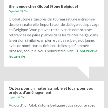
de
rue
Bienvenue chez Global Stone Belgique!
de
6 juillet 2026
récupération
Global Stone situé prés de Tournai est une entreprise
ont
de pierre naturelle, importateur de dallage et de pavage
toujours
en Belgique. Vous pouvez retrouver de nombreuses
la
références de jolies pierres dans les teintes beige, dans
cote
la version similaire, en pierre calcaire, beige ou jaune,
!
avec de nombreuses finitions, telles que flammée,
brossée, adoucie. Vous pourrez trouver …
Continuer la
Bienvenue
lecture de
chez
Global
Stone
Belgique!
Optez pour un matériau noble et local pour vos
projets d’aménagement !
8 juin 2026
Aujourd’hui, Globalstone Belgique vous raconte avec