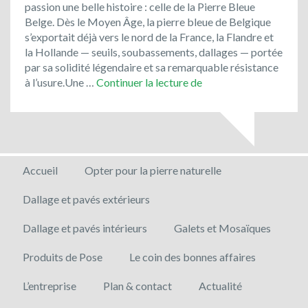
passion une belle histoire : celle de la Pierre Bleue
Belge. Dès le Moyen Âge, la pierre bleue de Belgique
s’exportait déjà vers le nord de la France, la Flandre et
la Hollande — seuils, soubassements, dallages — portée
par sa solidité légendaire et sa remarquable résistance
Optez
à l’usure.Une …
Continuer la lecture de
pour
un
matériau
noble
et
Accueil
Opter pour la pierre naturelle
local
pour
Dallage et pavés extérieurs
vos
projets
Dallage et pavés intérieurs
Galets et Mosaïques
d’aménagement
!
Produits de Pose
Le coin des bonnes affaires
L’entreprise
Plan & contact
Actualité