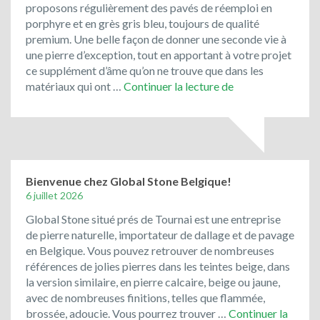
proposons régulièrement des pavés de réemploi en
porphyre et en grès gris bleu, toujours de qualité
premium. Une belle façon de donner une seconde vie à
une pierre d’exception, tout en apportant à votre projet
ce supplément d’âme qu’on ne trouve que dans les
Le
matériaux qui ont …
Continuer la lecture de
porphyre
et
les
pavés
de
rue
Bienvenue chez Global Stone Belgique!
de
6 juillet 2026
récupération
Global Stone situé prés de Tournai est une entreprise
ont
de pierre naturelle, importateur de dallage et de pavage
toujours
en Belgique. Vous pouvez retrouver de nombreuses
la
références de jolies pierres dans les teintes beige, dans
cote
la version similaire, en pierre calcaire, beige ou jaune,
!
avec de nombreuses finitions, telles que flammée,
brossée, adoucie. Vous pourrez trouver …
Continuer la