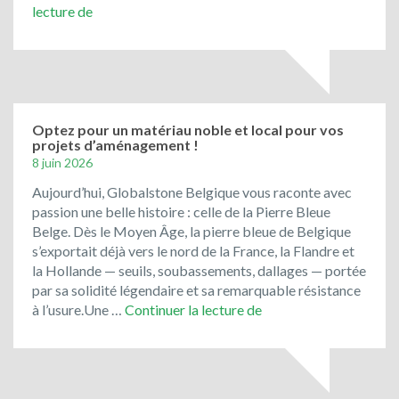
Bienvenue
lecture de
chez
Global
Stone
Belgique!
Optez pour un matériau noble et local pour vos
projets d’aménagement !
8 juin 2026
Aujourd’hui, Globalstone Belgique vous raconte avec
passion une belle histoire : celle de la Pierre Bleue
Belge. Dès le Moyen Âge, la pierre bleue de Belgique
s’exportait déjà vers le nord de la France, la Flandre et
la Hollande — seuils, soubassements, dallages — portée
par sa solidité légendaire et sa remarquable résistance
Optez
à l’usure.Une …
Continuer la lecture de
pour
un
matériau
noble