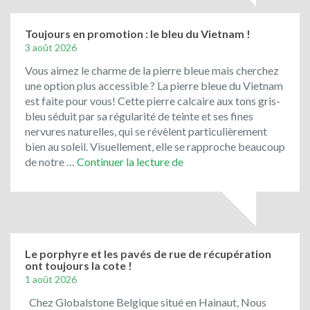
pierre
de
Bavière
Toujours en promotion : le bleu du Vietnam !
3 août 2026
Vous aimez le charme de la pierre bleue mais cherchez
une option plus accessible ? La pierre bleue du Vietnam
est faite pour vous! Cette pierre calcaire aux tons gris-
bleu séduit par sa régularité de teinte et ses fines
nervures naturelles, qui se révèlent particulièrement
bien au soleil. Visuellement, elle se rapproche beaucoup
Toujours
de notre …
Continuer la lecture de
en
promotion
:
le
bleu
du
Le porphyre et les pavés de rue de récupération
ont toujours la cote !
Vietnam
1 août 2026
!
Chez Globalstone Belgique situé en Hainaut, Nous