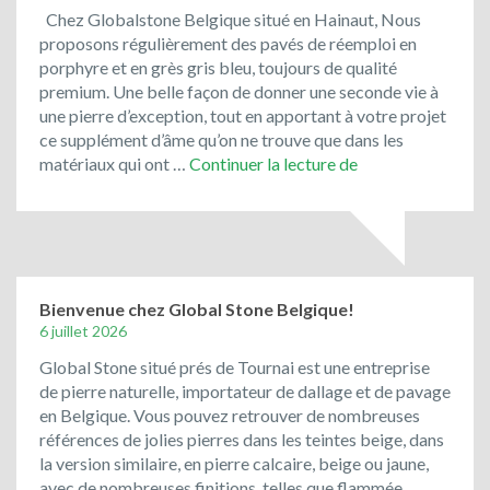
Chez Globalstone Belgique situé en Hainaut, Nous
proposons régulièrement des pavés de réemploi en
porphyre et en grès gris bleu, toujours de qualité
premium. Une belle façon de donner une seconde vie à
une pierre d’exception, tout en apportant à votre projet
ce supplément d’âme qu’on ne trouve que dans les
Le
matériaux qui ont …
Continuer la lecture de
porphyre
et
les
pavés
de
rue
Bienvenue chez Global Stone Belgique!
de
6 juillet 2026
récupération
Global Stone situé prés de Tournai est une entreprise
ont
de pierre naturelle, importateur de dallage et de pavage
toujours
en Belgique. Vous pouvez retrouver de nombreuses
la
références de jolies pierres dans les teintes beige, dans
cote
la version similaire, en pierre calcaire, beige ou jaune,
!
avec de nombreuses finitions, telles que flammée,