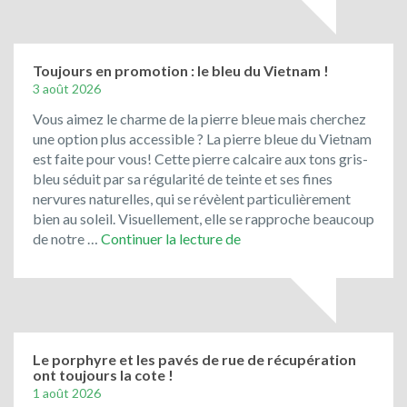
la
pierre
de
Bavière
Toujours en promotion : le bleu du Vietnam !
3 août 2026
Vous aimez le charme de la pierre bleue mais cherchez
une option plus accessible ? La pierre bleue du Vietnam
est faite pour vous! Cette pierre calcaire aux tons gris-
bleu séduit par sa régularité de teinte et ses fines
nervures naturelles, qui se révèlent particulièrement
bien au soleil. Visuellement, elle se rapproche beaucoup
Toujours
de notre …
Continuer la lecture de
en
promotion
:
le
bleu
du
Le porphyre et les pavés de rue de récupération
ont toujours la cote !
Vietnam
1 août 2026
!