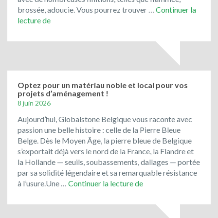
brossée, adoucie. Vous pourrez trouver …
Continuer la
Bienvenue
lecture de
chez
Global
Stone
Belgique!
Optez pour un matériau noble et local pour vos
projets d’aménagement !
8 juin 2026
Aujourd’hui, Globalstone Belgique vous raconte avec
passion une belle histoire : celle de la Pierre Bleue
Belge. Dès le Moyen Âge, la pierre bleue de Belgique
s’exportait déjà vers le nord de la France, la Flandre et
la Hollande — seuils, soubassements, dallages — portée
par sa solidité légendaire et sa remarquable résistance
Optez
à l’usure.Une …
Continuer la lecture de
pour
un
matériau