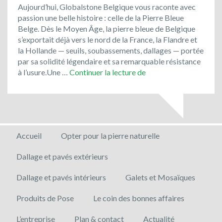
Aujourd’hui, Globalstone Belgique vous raconte avec
passion une belle histoire : celle de la Pierre Bleue
Belge. Dès le Moyen Âge, la pierre bleue de Belgique
s’exportait déjà vers le nord de la France, la Flandre et
la Hollande — seuils, soubassements, dallages — portée
par sa solidité légendaire et sa remarquable résistance
Optez
à l’usure.Une …
Continuer la lecture de
pour
un
matériau
noble
et
Accueil
Opter pour la pierre naturelle
local
pour
Dallage et pavés extérieurs
vos
projets
Dallage et pavés intérieurs
Galets et Mosaïques
d’aménagement
!
Produits de Pose
Le coin des bonnes affaires
L’entreprise
Plan & contact
Actualité