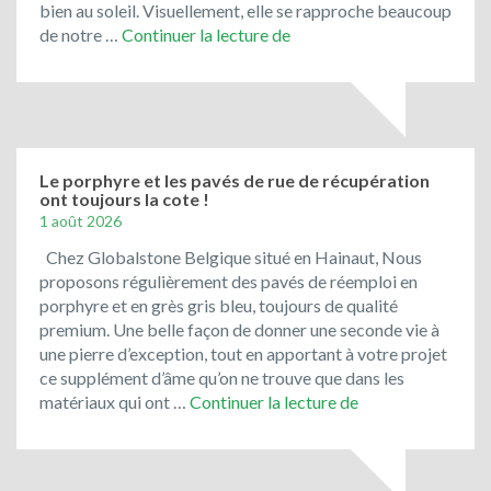
bien au soleil. Visuellement, elle se rapproche beaucoup
Toujours
de notre …
Continuer la lecture de
en
promotion
:
le
bleu
du
Le porphyre et les pavés de rue de récupération
ont toujours la cote !
Vietnam
1 août 2026
!
Chez Globalstone Belgique situé en Hainaut, Nous
proposons régulièrement des pavés de réemploi en
porphyre et en grès gris bleu, toujours de qualité
premium. Une belle façon de donner une seconde vie à
une pierre d’exception, tout en apportant à votre projet
ce supplément d’âme qu’on ne trouve que dans les
Le
matériaux qui ont …
Continuer la lecture de
porphyre
et
les