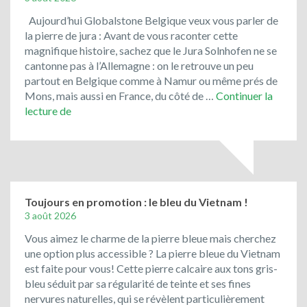
Aujourd’hui Globalstone Belgique veux vous parler de
la pierre de jura : Avant de vous raconter cette
magnifique histoire, sachez que le Jura Solnhofen ne se
cantonne pas à l’Allemagne : on le retrouve un peu
partout en Belgique comme à Namur ou même prés de
Mons, mais aussi en France, du côté de …
Continuer la
Le
lecture de
Jura
Solnhofen,
la
pierre
de
Bavière
Toujours en promotion : le bleu du Vietnam !
3 août 2026
Vous aimez le charme de la pierre bleue mais cherchez
une option plus accessible ? La pierre bleue du Vietnam
est faite pour vous! Cette pierre calcaire aux tons gris-
bleu séduit par sa régularité de teinte et ses fines
nervures naturelles, qui se révèlent particulièrement