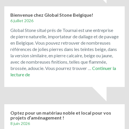
pavés
de
rue
Bienvenue chez Global Stone Belgique!
de
6 juillet 2026
récupération
Global Stone situé prés de Tournai est une entreprise
ont
de pierre naturelle, importateur de dallage et de pavage
toujours
en Belgique. Vous pouvez retrouver de nombreuses
la
références de jolies pierres dans les teintes beige, dans
cote
la version similaire, en pierre calcaire, beige ou jaune,
!
avec de nombreuses finitions, telles que flammée,
brossée, adoucie. Vous pourrez trouver …
Continuer la
Bienvenue
lecture de
chez
Global
Stone
Belgique!
Optez pour un matériau noble et local pour vos
projets d’aménagement !
8 juin 2026