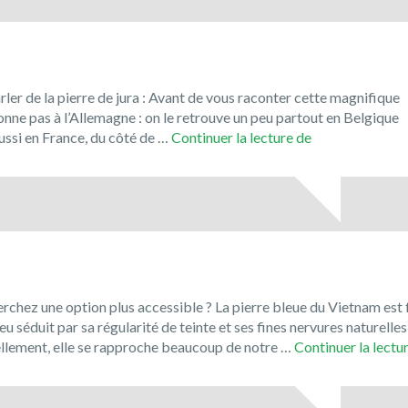
er de la pierre de jura : Avant de vous raconter cette magnifique
tonne pas à l’Allemagne : on le retrouve un peu partout en Belgique
Le
si en France, du côté de …
Continuer la lecture de
Jura
Solnhofen,
la
pierre
de
Bavière
!
rchez une option plus accessible ? La pierre bleue du Vietnam est 
u séduit par sa régularité de teinte et ses fines nervures naturelles
uellement, elle se rapproche beaucoup de notre …
Continuer la lectu