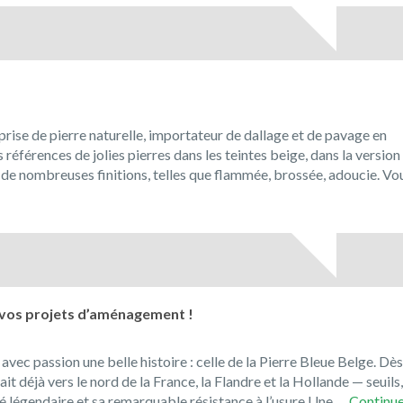
prise de pierre naturelle, importateur de dallage et de pavage en
férences de jolies pierres dans les teintes beige, dans la version
ec de nombreuses finitions, telles que flammée, brossée, adoucie. Vo
enue
l
ue!
 vos projets d’aménagement !
ec passion une belle histoire : celle de la Pierre Bleue Belge. Dès
t déjà vers le nord de la France, la Flandre et la Hollande — seuils,
é légendaire et sa remarquable résistance à l’usure.Une …
Continue