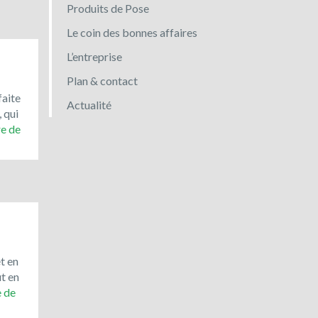
Produits de Pose
Le coin des bonnes affaires
L’entreprise
Plan & contact
faite
Actualité
, qui
Toujours
re de
en
promotion
:
le
bleu
du
Vietnam
!
t en
ut en
Le
e de
porphyre