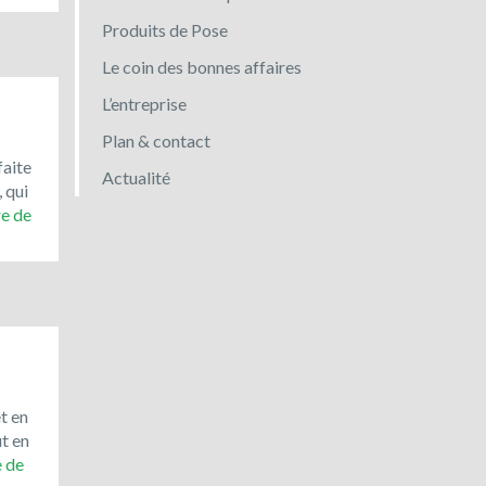
Produits de Pose
Le coin des bonnes affaires
L’entreprise
Plan & contact
faite
Actualité
, qui
Toujours
re de
en
promotion
:
le
bleu
du
Vietnam
!
t en
ut en
Le
e de