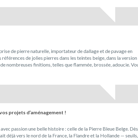
prise de pierre naturelle, importateur de dallage et de pavage en
férences de jolies pierres dans les teintes beige, dans la version
ec de nombreuses finitions, telles que flammée, brossée, adoucie. Vo
enue
l
ue!
 vos projets d’aménagement !
ec passion une belle histoire : celle de la Pierre Bleue Belge. Dès
t déjà vers le nord de la France, la Flandre et la Hollande — seuils,