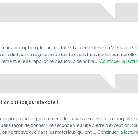
Solnhofen,
la
pierre
de
Bavière
!
rchez une option plus accessible ? La pierre bleue du Vietnam est 
u séduit par sa régularité de teinte et ses fines nervures naturelles
uellement, elle se rapproche beaucoup de notre …
Continuer la lectu
ion ont toujours la cote !
ous proposons régulièrement des pavés de réemploi en porphyre e
 belle façon de donner une seconde vie à une pierre d’exception, to
’on ne trouve que dans les matériaux qui ont …
Continuer la lectur