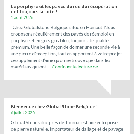
du
Le porphyre et les pavés de rue de récupération
ont toujours la cote !
Vietnam
1 août 2026
!
Chez Globalstone Belgique situé en Hainaut, Nous
proposons régulièrement des pavés de réemploi en
porphyre et en grès gris bleu, toujours de qualité
premium. Une belle façon de donner une seconde vie à
une pierre d’exception, tout en apportant à votre projet
ce supplément d’âme qu’on ne trouve que dans les
Le
matériaux qui ont …
Continuer la lecture de
porphyre
et
les
pavés
de
rue
Bienvenue chez Global Stone Belgique!
de
6 juillet 2026
récupération
Global Stone situé prés de Tournai est une entreprise
ont
de pierre naturelle, importateur de dallage et de pavage
toujours