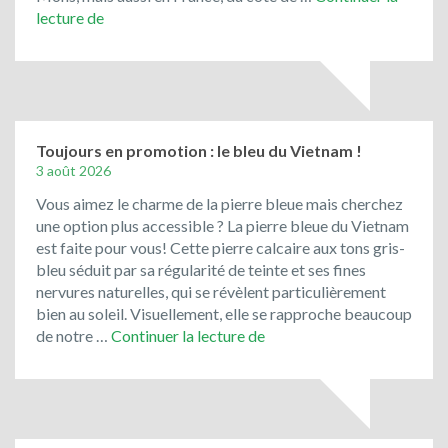
Le
lecture de
Jura
Solnhofen,
la
pierre
de
Bavière
Toujours en promotion : le bleu du Vietnam !
3 août 2026
Vous aimez le charme de la pierre bleue mais cherchez
une option plus accessible ? La pierre bleue du Vietnam
est faite pour vous! Cette pierre calcaire aux tons gris-
bleu séduit par sa régularité de teinte et ses fines
nervures naturelles, qui se révèlent particulièrement
bien au soleil. Visuellement, elle se rapproche beaucoup
Toujours
de notre …
Continuer la lecture de
en
promotion
:
le
bleu