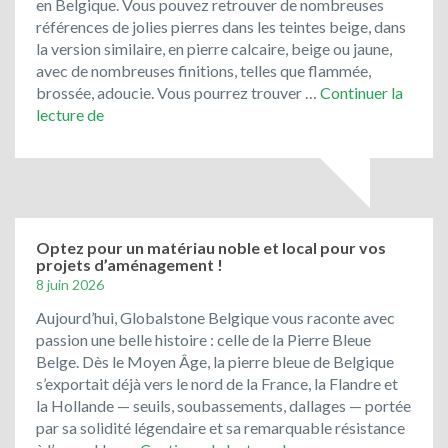
en Belgique. Vous pouvez retrouver de nombreuses
la
références de jolies pierres dans les teintes beige, dans
cote
la version similaire, en pierre calcaire, beige ou jaune,
!
avec de nombreuses finitions, telles que flammée,
brossée, adoucie. Vous pourrez trouver …
Continuer la
Bienvenue
lecture de
chez
Global
Stone
Belgique!
Optez pour un matériau noble et local pour vos
projets d’aménagement !
8 juin 2026
Aujourd’hui, Globalstone Belgique vous raconte avec
passion une belle histoire : celle de la Pierre Bleue
Belge. Dès le Moyen Âge, la pierre bleue de Belgique
s’exportait déjà vers le nord de la France, la Flandre et
la Hollande — seuils, soubassements, dallages — portée
par sa solidité légendaire et sa remarquable résistance