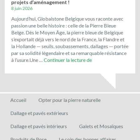
projets d’aménagement !
8 juin 2026
Aujourd’hui, Globalstone Belgique vous raconte avec
passion une belle histoire : celle de la Pierre Bleue
Belge. Dès le Moyen Âge, la pierre bleue de Belgique
s’exportait déjà vers le nord de la France, la Flandre et
la Hollande — seuils, soubassements, dallages — portée
par sa solidité légendaire et sa remarquable résistance
Optez
à l’usure.Une …
Continuer la lecture de
pour
un
matériau
noble
et
Accueil
Opter pour la pierre naturelle
local
pour
Dallage et pavés extérieurs
vos
projets
Dallage et pavés intérieurs
Galets et Mosaïques
d’aménagement
!
Produits de Pose
Le coin des bonnes affaires