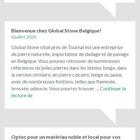
et
les
pavés
de
rue
Bienvenue chez Global Stone Belgique!
de
6 juillet 2026
récupération
Global Stone situé prés de Tournai est une entreprise
ont
de pierre naturelle, importateur de dallage et de pavage
toujours
en Belgique. Vous pouvez retrouver de nombreuses
la
références de jolies pierres dans les teintes beige, dans
cote
la version similaire, en pierre calcaire, beige ou jaune,
!
avec de nombreuses finitions, telles que flammée,
brossée, adoucie. Vous pourrez trouver …
Continuer la
Bienvenue
lecture de
chez
Global
Stone
Belgique!
Optez pour un matériau noble et local pour vos