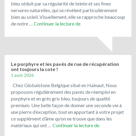
bleu séduit par sa régularité de teinte et ses fines
nervures naturelles, qui se révèlent particulièrement
bien au soleil. Visuellement, elle se rapproche beaucoup
Toujours
de notre …
Continuer la lecture de
en
promotion
:
le
bleu
du
Le porphyre et les pavés de rue de récupération
ont toujours la cote !
Vietnam
1 août 2026
!
Chez Globalstone Belgique situé en Hainaut, Nous
proposons régulièrement des pavés de réemploi en
porphyre et en grès gris bleu, toujours de qualité
premium. Une belle façon de donner une seconde vie à
une pierre d’exception, tout en apportant à votre projet
ce supplément d’âme qu’on ne trouve que dans les
Le
matériaux qui ont …
Continuer la lecture de
porphyre