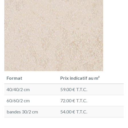
Format
Prix indicatif au m²
40/40/2 cm
59.00 € T.T.C.
60/60/2 cm
72.00 € T.T.C.
bandes 30/2 cm
54.00 € T.T.C.