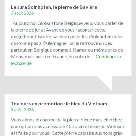
Le Jura Solnhofen, la pierre de Bavière
3 août 2026
Aujourd’hui Globalstone Belgique veux vous parler de
la pierre de jura : Avant de vous raconter cette
magnifique histoire, sachez que le Jura Solnhofen ne se
cantonne pas à l’Allemagne : on le retrouve un peu
partout en Belgique comme à Namur ou même prés de
Mons, mais aussi en France, du côté de …
Continuer la
Le
lecture de
Jura
Solnhofen,
la
pierre
de
Bavière
Toujours en promotion : le bleu du Vietnam !
3 août 2026
Vous aimez le charme de la pierre bleue mais cherchez
une option plus accessible ? La pierre bleue du Vietnam
est faite pour vous! Cette pierre calcaire aux tons gris-