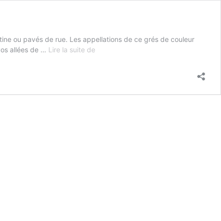
tine ou pavés de rue. Les appellations de ce grés de couleur
Kandla
 vos allées de …
Lire la suite de
multicolore
–
mixte