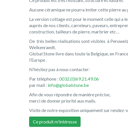
Ce produit est très résistant, structuré et naturel.
Aucune céramique ne pourra imiter cette pierre au 
La version cottage est pour le moment celle qui a le
auprès de nos clients, carreleurs, paveurs, entrepre
construction, tailleurs de pierre, marbrier etc…
De très belles réalisations sont visibles à Peruwelz
Welkenraedt.
Global Stone livre dans toute la Belgique, en Franc
l’Europe .
N’hésitez pas à nous contacter:
Par téléphone :
0032.(0)69.21.49.06
par mail :
info@globalstone.be
Afin de vous répondre de manière précise,
merci de donner priorité aux mails.
Visite de notre exposition uniquement sur rendez-
Ce produit m'intéresse