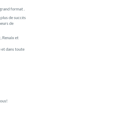
grand format .
 plus de succès
neurs de
, Renaix et
e et dans toute
vous!