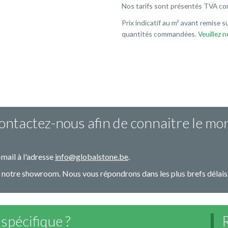
Nos tarifs sont présentés TVA co
Prix indicatif au m² avant remise su
quantités commandées.
Veuillez 
Contactez-nous afin de connaitre le mo
mail à l'adresse
info@globalstone.be
.
r notre showroom. Nous vous répondrons dans les plus brefs délais
spécifique ?