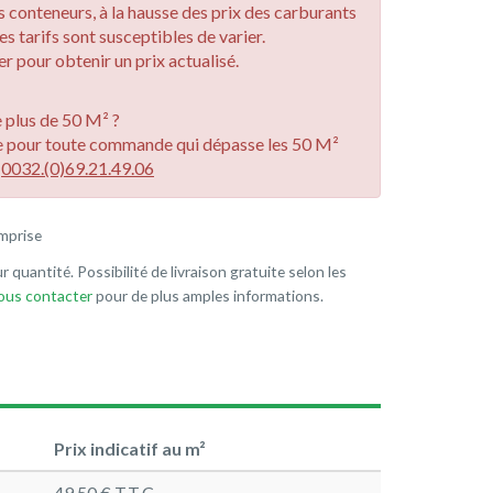
des conteneurs, à la hausse des prix des carburants
les tarifs sont susceptibles de varier.
r pour obtenir un prix actualisé.
plus de 50 M² ?
e pour toute commande qui dépasse les 50 M²
u
0032.(0)69.21.49.06
mprise
r quantité. Possibilité de livraison gratuite selon les
nous contacter
pour de plus amples informations.
Prix indicatif au m²
49.50 € T.T.C.