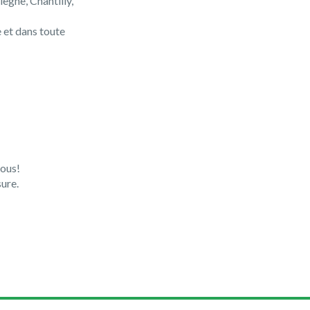
iègne, Chantilly,
e et dans toute
vous!
ure.