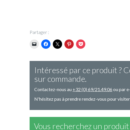
Partager :
Intéressé par ce produit ? 
sur commande.
Contactez-nous au
+32 (0) 69/21.49.06
ou par e-
N'hésitez pas à prendre rendez-vous pour visite
Vous recherchez un produit 