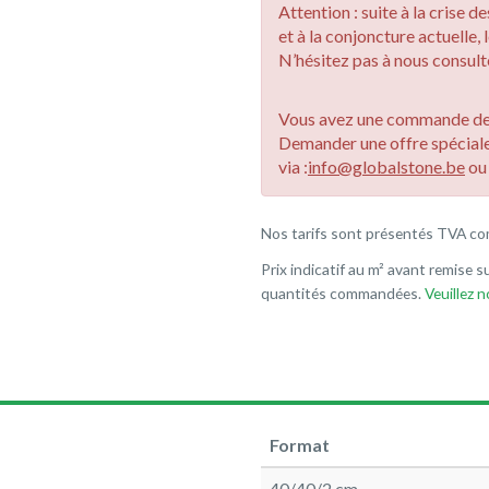
Attention : suite à la crise 
et à la conjoncture actuelle, 
N’hésitez pas à nous consulte
Vous avez une commande de 
Demander une offre spécial
via :
info@globalstone.be
o
Nos tarifs sont présentés TVA co
Prix indicatif au m² avant remise su
quantités commandées.
Veuillez 
Format
40/40/2 cm